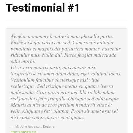
Testimonial #1
Aenean nonummy hendrerit mau phasellu porta.
Fusce suscipit varius mi sed. Cum sociis natoque
penatibus et magnis dis parturient montes, nascetur
ridiculus mus. Nulla dui. Fusce feugiat malesuada
odio morbi.
Ut viverra mauris justo, quis auctor nisi.
Suspendisse sit amet diam diam, eget volutpat lacus.
Vestibulum faucibus scelerisque nisl vitae
scelerisque. Sed tristique metus eu quam viverra
malesuada. Cras porta eros nec libero bibendum
sed faucibus felis fringilla. Quisque sed odio neque.
Mauris at nisl ac eros pretium hendrerit vitae et
velit. Aliquam erat volutpat. Proin sit amet erat vel
nisl consectetur auctor et at quam.
Mr. John Anderson
,
Designer
http://demolink.org